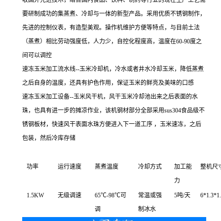
收国外先进技术，结合国内食品、饮料、制药等行业的现在生产工艺需
要研制成功的集蒸煮、冷却与一体的新型产品。采用优质不锈钢制作，
先进的控制仪表，有造型美观。操作机维护方便等特点，与目前土法
（蒸煮）相比劳动强度低，人力少，自控化程度高，温度在60-90度之
间可以调控
速冻玉米加工流水线--玉米冷却机，冷水或者井水冷却玉米，降低蒸煮
之后自身的温度，还具有护色作用，保证玉米的鲜亮及美味的口感
速冻玉米加工设备--玉米风干机，风干玉米冷却池出来之后表面的水
珠，也具有进一步的摊凉作业，该机钢材部分全部采用sus304食品级不
锈钢板材，快速风干表面水珠方便进入下一道工序 ，玉米速冻，之后
包装，然后冷库存储
功率
运行速度
蒸煮温度
冷却方式
加工能
整机尺
力
1.5KW
无级调速
65℃-98℃可
常温或强
5吨/天
6*1.3*
调
制冰水