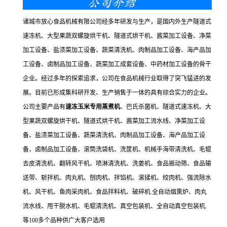
诸城市放心食品机械有限公司经多年研发与生产，是国内外生产隧道式
速冻机、大型果蔬双螺旋烘干机、隧道式烘干机、酱菜加工设备、净菜
加工设备、盐渍菜加工设备、蔬菜清洗机、肉制品加工设备、海产品加
工设备、卤制品加工设备、蔬菜加工成套设备、中药材加工设备的骨干
企业。经过多年的探索追求，公司在食品机械行业取得了突飞猛进的发
展。目前已形成集科研开发、生产销售于一体的具有综合实力的企业。
公司主要产品有
速冻玉米专用蒸煮机
、巴氏杀菌机、隧道式速冻机、大
型果蔬双螺旋烘干机、隧道式烘干机、酱菜加工流水线、净菜加工设
备、盐渍菜加工设备、蔬菜清洗机、肉制品加工设备、海产品加工设
备、卤制品加工设备、滚筒洗袋机、洗筐机、机械手海带清洗机、毛辊
去皮清洗机、翻转风干机、喷淋清洗机、洗姜机、食品振动筛、食品输
送带、斩拌机、肉丸机、刨肉机、拌馅机、滚揉机、绞肉机、强流除水
机、风干机、鱼肉采肉机、食品拌料机、破碎机.全自动烟熏炉、肉丸
流水线、甩干脱水机、毛辊清洗机、真空包装机、全自动真空包装机.
等100多个品种供广大客户选用