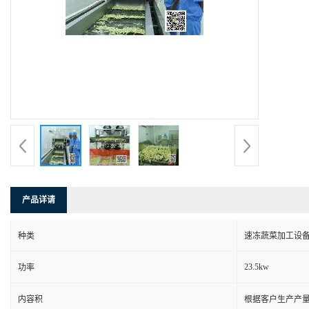
产品详请
种类
速冻蔬菜加工设
23.5kw
功率
内容积
根据客户生产产