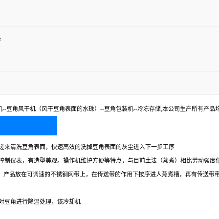
热
机--豆角风干机（风干豆角表面的水珠）--豆角包装机--冷冻存储,本公司生产所有产品
揉搓来清洗豆角表面，快速高效的洗掉豆角表面的灰尘进入下一步工序
的控制仪表，有造型美观。操作机维护方便等特点，与目前土法（蒸煮）相比劳动强度低
设备。产品放在可调速的不锈钢网带上，在传送带的作用下按序进人蒸煮槽，再有传送
，对豆角进行降温处理，该冷却机