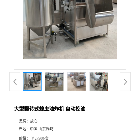
大型翻转式蝗虫油炸机 自动控油
品牌：
放心
产地：
中国 山东潍坊
价格：
￥27900/台