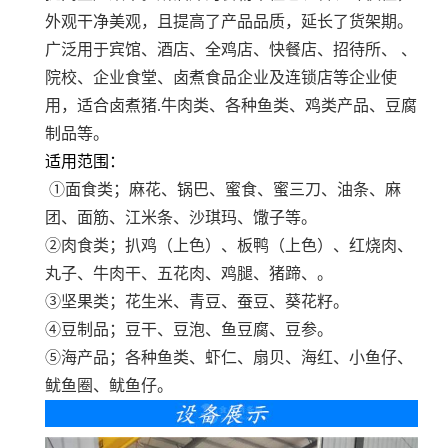
外观干净美观，且提高了产品品质，延长了货架期。
广泛用于宾馆、酒店、全鸡店、快餐店、招待所、 、
院校、企业食堂、卤煮食品企业及连锁店等企业使
用，适合卤煮猪.牛肉类、各种鱼类、鸡类产品、豆腐
制品等。
适用范围：
①面食类；麻花、锅巴、蜜食、蜜三刀、油条、麻
团、面筋、江米条、沙琪玛、馓子等。
②肉食类；扒鸡（上色）、板鸭（上色）、红烧肉、
丸子、牛肉干、五花肉、鸡腿、猪蹄、。
③坚果类；花生米、青豆、蚕豆、葵花籽。
④豆制品；豆干、豆泡、鱼豆腐、豆参。
⑤海产品；各种鱼类、虾仁、扇贝、海红、小鱼仔、
鱿鱼圈、鱿鱼仔。