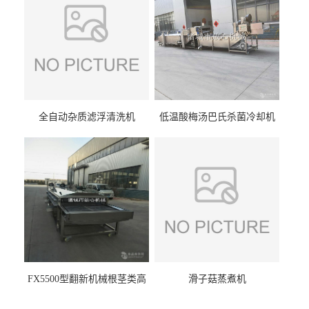
全自动杂质滤浮清洗机
低温酸梅汤巴氏杀菌冷却机
FX5500型翻新机械根茎类高
滑子菇蒸煮机
压喷淋清洗机