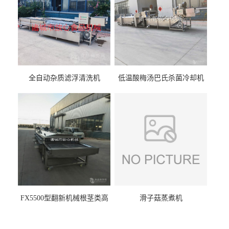
全自动杂质滤浮清洗机
低温酸梅汤巴氏杀菌冷却机
FX5500型翻新机械根茎类高
滑子菇蒸煮机
压喷淋清洗机