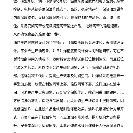
渣、排渣系统、油、排烟净化系统、温度采用温度计跟电子温度机结合
控制、电控系统等确保油炸线安全、高效、稳定地运行，保证油炸设备
内部温度均匀，设备温度误差±1度。确保炸制的产品色、香、味、俱
佳。采用变频网带或无极调速网带输送产品， 控制网带的输送速度，
从而确保食品的准确油炸时间。
油炸生产线前段设计为120摄氏度---140摄氏度低温油炸区，采用纯油设
计，不会产生坏油现象，并且油炸槽底部设计有纵向刮渣网带，可在不
断转动刮渣网的情况下，随时将食品渣输送到低位槽刮渣区，而且低位
沉渣区为低温，所以渣不会产生碳化现象，从而不断输送到油炸机外
部，这样就减少伐油。提高生产效率及利润空间。油炸机采用电加热一
字型加热管，放置在刮渣网带上部，输送网带下部，这样加热在油中
间，可避免产生火灾现象。起到安全保险作用，输送网采用眼镜网，以
方便清洗为准则，保证食品质量，此段油炸生产线设计上层网带式，因
是低温油炸，在此段产品也就是刚刚浮起效果。油炸机烟罩设计为半开
式，方便产品充分接触空气，而且油烟不能外溢。提升机构为链条提
升，安全美观并可实现同步。本套油炸流水线油炸机分为低高温油炸设