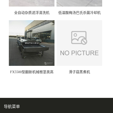
全自动杂质滤浮清洗机
低温酸梅汤巴氏杀菌冷却机
FX5500型翻新机械根茎类高
滑子菇蒸煮机
压喷淋清洗机
导航菜单