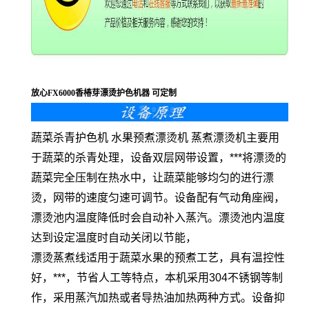
放心FX6000香椿芽漂烫护色机器 可定制
蔬菜杀青护色机 水果预煮漂烫机 蒸煮漂烫机主要用
于蔬菜的杀青处理，设备双层网带设置，***将漂烫的
蔬菜完全压制在热水中，让蔬菜能够均匀的进行漂
烫，网带的速度匀速可调节。设备配有气动角座阀，
漂烫池内温度降低时会自动补入蒸汽。漂烫池内温度
达到设定温度时自动关闭以节能，
漂烫蒸煮线适用于蔬菜水果的预煮工艺，具有温控性
好，***，节省人工等特点，本机采用304不锈钢等制
作，采用蒸汽加热或者导热油加热两种方式。设备抑