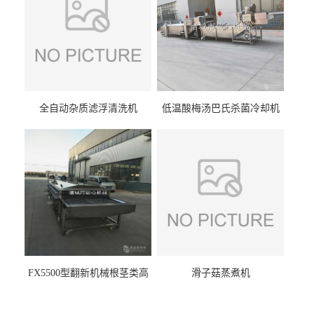
全自动杂质滤浮清洗机
低温酸梅汤巴氏杀菌冷却机
FX5500型翻新机械根茎类高
滑子菇蒸煮机
压喷淋清洗机