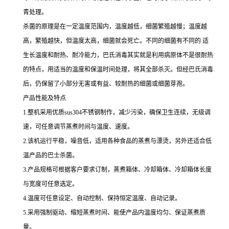
青处理。
杀菌的原理是在一定温度范围内，温度越低，细菌繁殖越慢；温度越
高，繁殖越快，但温度太高，细菌就会死亡。不同的细菌有不同的 适
生长温度和耐热、耐冷能力，巴氏消毒其实就是利用病原体不是很耐热
的特点，用适当的温度和保温时间处理，将其全部杀灭。但经巴氏消毒
后，仍保留了小部分无害或有益、较耐热的细菌或细菌芽孢。
产品性能及特点
1.整机采用优质sus304不锈钢制作，减少污染，确保卫生连续，无级调
速，可任意调节蒸煮时间与温度、速度。
2.该机运行平稳，噪音低，适用各种食品的蒸煮与漂烫，另外还适合低
温产品的巴士杀菌。
3.产品规格可根据客户要求订制，蒸煮箱体、冷却箱体、冷却箱体长度
与宽度可任意选定。
4.温度可任意设定、自动控制、保持恒定温度、自动记录。
5.采用强制驱动、缩短蒸煮时间、能使产品内温度均匀、保证蒸煮质
量。