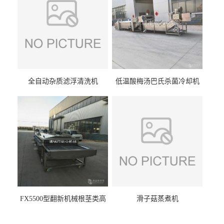
全自动杂质滤浮清洗机
低温酸梅汤巴氏杀菌冷却机
FX5500型翻新机械根茎类高
滑子菇蒸煮机
压喷淋清洗机