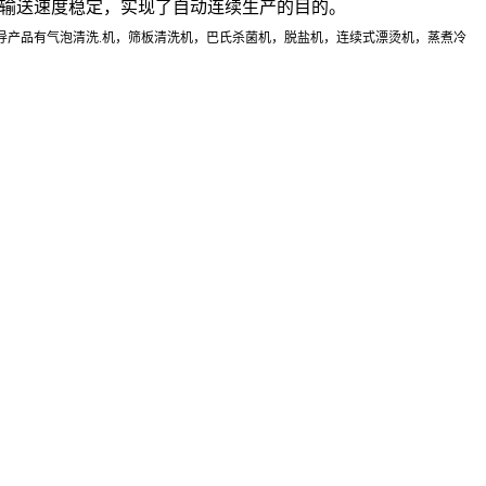
输送速度稳定，实现了自动连续生产的目的。
导产品有气泡清洗.机，筛板清洗机，巴氏杀菌机，脱盐机，连续式漂烫机，蒸煮冷