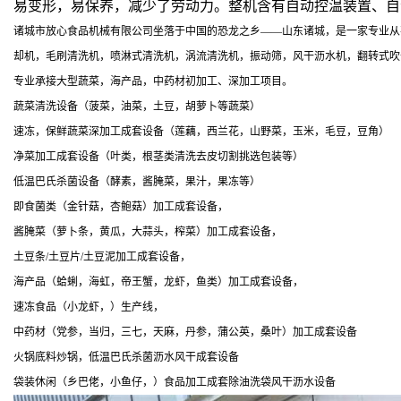
易变形，易保养，减少了劳动力。整机含有自动控温装置、自
诸城市放心食品机械有限公司坐落于中国的恐龙之乡——山东诸城，是一家专业从
却机，毛刷清洗机，喷淋式清洗机，涡流清洗机，振动筛，风干沥水机，翻转式吹
专业承接大型蔬菜，海产品，中药材初加工、深加工项目。
蔬菜清洗设备（菠菜，油菜，土豆，胡萝卜等蔬菜）
速冻，保鲜蔬菜深加工成套设备（莲藕，西兰花，山野菜，玉米，毛豆，豆角）
净菜加工成套设备（叶类，根茎类清洗去皮切割挑选包装等）
低温巴氏杀菌设备（酵素，酱腌菜，果汁，果冻等）
即食菌类（金针菇，杏鲍菇）加工成套设备，
酱腌菜（萝卜条，黄瓜，大蒜头，榨菜）加工成套设备，
土豆条/土豆片/土豆泥加工成套设备，
海产品（蛤蜊，海虹，帝王蟹，龙虾，鱼类）加工成套设备，
速冻食品（小龙虾，）生产线，
中药材（党参，当归，三七，天麻，丹参，蒲公英，桑叶）加工成套设备
火锅底料炒锅，低温巴氏杀菌沥水风干成套设备
袋装休闲（乡巴佬，小鱼仔，）食品加工成套除油洗袋风干沥水设备