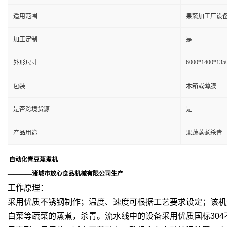
适用范围
果蔬加工厂设备
加工定制
是
6000*1400*13
外形尺寸
包装
木箱或薄膜
是否跨境货源
是
产品用途
果蔬蒸煮杀青
自动化青豆蒸煮机
————诸城市放心食品机械有限公司生产
工作原理：
采用优质不锈钢制作；温度、速度可根据工艺要求设定；该机
白菜等蔬菜的蒸煮，杀青。流水线中的设备采用优质国标30