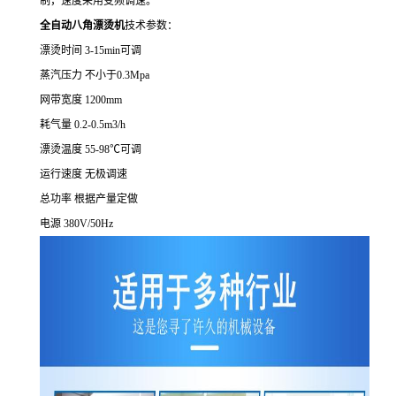
制，速度采用变频调速。
全自动八角漂烫机
技术参数：
漂烫时间 3-15min可调
蒸汽压力 不小于0.3Mpa
网带宽度 1200mm
耗气量 0.2-0.5m3/h
漂烫温度 55-98℃可调
运行速度 无极调速
总功率 根据产量定做
电源 380V/50Hz