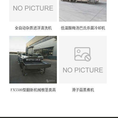
全自动杂质滤浮清洗机
低温酸梅汤巴氏杀菌冷却机
FX5500型翻新机械根茎类高
滑子菇蒸煮机
压喷淋清洗机