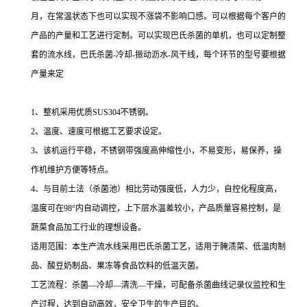
月，在常温状态下也可以实现不涨袋不影响口感。可以根据每个客户的
产品的产量和工艺进行定制。可以实现巴氏杀菌的单机，也可以定制整
套的流水线，巴氏杀菌-冷却-振动沥水-风干线，每个环节的型号要根据
产量来定
1、整机采用优质SUS304不锈钢。
2、温度、速度可根据工艺要求设定。
3、该机运行平稳，不锈钢带强度高伸缩性小，不易变形，易保养，操
作机维护方便等特点。
4、与目前土法（杀菌池）相比劳动强度低，人力少，自控化程度高，
温度可在98°内自动调控，上下层水温差较小，产品质量容易控制，是
蔬菜食品加工行业的理想设备。
适用范围：本生产流水线采用巴氏杀菌工艺，适用于腌渍菜、低温肉制
品、酸豆奶制品、果冻等食品饮料的低温灭菌。
工艺流程：杀菌—冷却—清洗—干燥，可配备杀菌曲线记录仪监控和生
产过程，达到自动高效，安全卫生的生产目的。