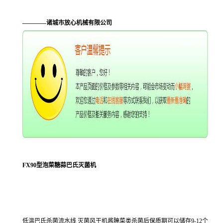
————诸城市放心机械有限公司
FX90型泡菜糖蒜巴氏灭菌机
低温巴氏杀菌流水线 灭菌风干机酱腌菜类杀菌后保质期可以储存9-12个