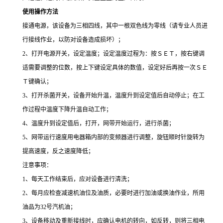
使用操作方法
接通电源，该设备为三相四线，其中一根双色线为零线（请专业人员进
行接线作业，以防对设备造成损坏）；
2、打开电源开关，设定温度；设定温度过程为：按ＳＥＴ，按右键调
适需要调整的位数，按上下键设定具体的数值，设定好后再按一次ＳＥ
Ｔ键确认；
3、打开杀菌开关，设备开始升温，温度升到设定值后自动停止；在工
作过程中温度下降升温自动工作；
4、温度升到设定值后，打开，网带开始运行，进行杀菌；
5、网带运行速度用电器箱内部的变频器进行调整，旋钮顺时针旋转为
提高速度，反之速度降低；
注意事项：
1、每天工作结束后，应对设备进行清洗；
2、每月应检查减速机油位及油质，必要时进行加油或换油作业，所用
油品为32号汽机油；
3、设备移动及重新接线时，应确认电机的转向，如反转，则将三相电