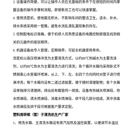
3. 设备操作简便，可以让操作人员在无基础的条件下在很短的时间内掌
握设备的操作步骤和流程。即使新员工也可以快速掌握。
4. 使用洗筐机，使地面无积水，不影响车间的整洁卫生。进水、补水、
排水系统采用统一管路，避免水流乱滴乱漏现象的存在。
5. 控制配电标识准确，便于机修人员熟悉设备的电路控制原理及找到相
关的元器件的接驳顺序。
6. 机器设备由专人管理，定期保养，可延长机器使用寿命。
洗筐机以高压喷淋冲洗为主要清洗方式，以约80℃热碱水为主要洗涤
剂，以约80℃热水为主要清洗力进行清洗；各个循环水箱均采用卧式不
锈钢离心水泵循环喷淋，从上、下、左、右四个方向同时对筐子进行喷
淋冲洗；每个水箱均设有二道过滤装置，便于随时清理赃物；各个水箱
设单独排污清理阀，排出后有截管同一排放。设备有热碱水喷淋段、热
水喷淋段、清水喷淋段、消毒水喷淋段、烘干段几部分组成，其中消毒
水喷淋段及烘干段可根据客户要求定配。
塑料周转框（筐）子清洗机生产厂家
1、预洗水箱、主清洗水箱设有蒸汽加热及温控装置，以便调节水温达