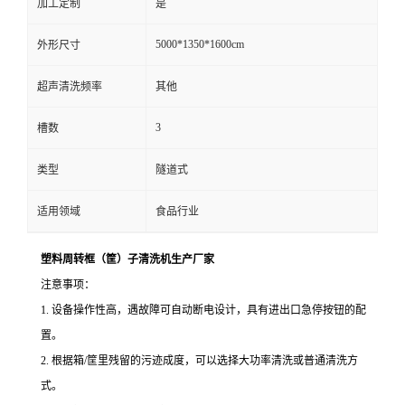
加工定制
是
5000*1350*1600cm
外形尺寸
超声清洗频率
其他
3
槽数
类型
隧道式
适用领域
食品行业
塑料周转框（筐）子清洗机生产厂家
注意事项：
1. 设备操作性高，遇故障可自动断电设计，具有进出口急停按钮的配
置。
2. 根据箱/筐里残留的污迹成度，可以选择大功率清洗或普通清洗方
式。