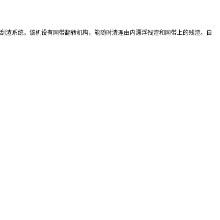
自动刮渣系统，该机设有网带翻转机构，能随时清理由内漂浮残渣和网带上的残渣。自