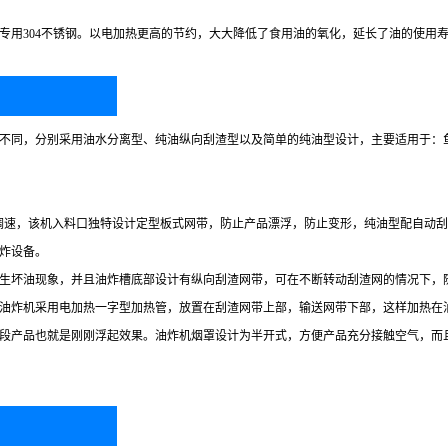
专用304不锈钢。以电加热更高的节约，大大降低了食用油的氧化，延长了油的使用
不同，分别采用油水分离型、纯油纵向刮渣型以及简单的纯油型设计，主要适用于：
变频调速，该机入料口独特设计定型板式网带，防止产品漂浮，防止变形，纯油型配自动
炸设备。
，不会产生坏油现象，并且油炸槽底部设计有纵向刮渣网带，可在不断转动刮渣网的情况
油炸机采用电加热一字型加热管，放置在刮渣网带上部，输送网带下部，这样加热在
段产品也就是刚刚浮起效果。油炸机烟罩设计为半开式，方便产品充分接触空气，而