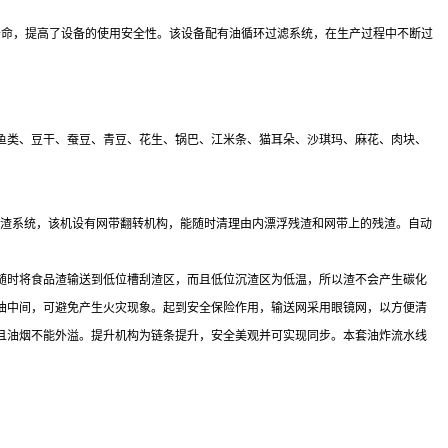
寿命，提高了设备的使用安全性。该设备配有油循环过滤系统，在生产过程中不断过
鱼类、豆干、蚕豆、青豆、花生、锅巴、江米条、猫耳朵、沙琪玛、麻花、肉块、
刮渣系统，该机设有网带翻转机构，能随时清理由内漂浮残渣和网带上的残渣。自动
下，随时将食品渣输送到低位槽刮渣区，而且低位沉渣区为低温，所以渣不会产生碳化
油中间，可避免产生火灾现象。起到安全保险作用，输送网采用眼镜网，以方便清
且油烟不能外溢。提升机构为链条提升，安全美观并可实现同步。本套油炸流水线