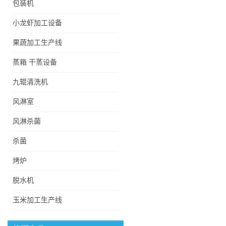
包装机
全自动杂质滤浮清洗机
小龙虾加工设备
果蔬加工生产线
蒸箱 干蒸设备
低温酸梅汤巴氏杀菌冷却
机
九辊清洗机
风淋室
FX5500型翻新机械根茎
风淋杀菌
类高压喷淋清洗机
杀菌
烤炉
滑子菇蒸煮机
脱水机
玉米加工生产线
香菇菌子蒸煮机