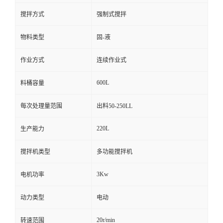
搅拌方式
强制式搅拌
物料类型
固-液
作业方式
连续作业式
600L
料桶容量
每次处理量范围
出料50-250LL
220L
生产能力
搅拌机类型
多功能搅拌机
3Kw
电机功率
动力类型
电动
20r/min
转速范围