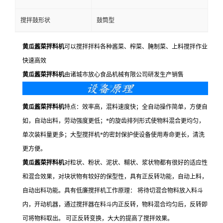
搅拌鼓形状
鼓筒型
黄瓜酱菜拌料机
可以搅拌拌料各种酱菜、榨菜、腌制菜、上料搅拌作业
快速高效
黄瓜酱菜拌料机
由诸城市放心食品机械有限公司研发生产销售
黄瓜酱菜拌料机
特点：效率高，混料速度快；全自动操作简单，方便自
如，自动出料，劳动强度更低；*的旋齿排列形式使物料混合更均匀，
单次装料量更多；大型搅拌机*的密封保护使设备使用寿命更长，清洗
更方便。
黄瓜酱菜拌料机
对粒状、粉状、泥状、糊状、浆状物都有很好的适应性
和混合效果，对块状物有较好的保型性，具有正反转功能，自动上料，
自动出料功能。具有低廉搅拌机工作原理： 将待切混合物料放入料斗
内，开动机器，通过搅拌器在料斗内正反转，物料混合均匀后，反转即
可将物料取出。 可正反转变换，大大的提高了搅拌效果。