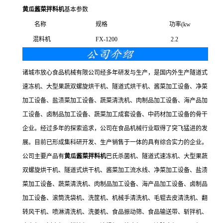
黄瓜酱菜拌料机
基本参数
名称
规格
功率(kw
混料机
FX-1200
2.2
诸城市放心食品机械有限公司经多年研发与生产，是国内外生产隧道式
速冻机、大型果蔬双螺旋烘干机、隧道式烘干机、酱菜加工设备、净菜
加工设备、盐渍菜加工设备、蔬菜清洗机、肉制品加工设备、海产品加
工设备、卤制品加工设备、蔬菜加工成套设备、中药材加工设备的骨干
企业。经过多年的探索追求，公司在食品机械行业取得了突飞猛进的发
展。目前已形成集科研开发、生产销售于一体的具有综合实力的企业。
公司主要产品有
黄瓜酱菜拌料机
巴氏杀菌机、隧道式速冻机、大型果蔬
双螺旋烘干机、隧道式烘干机、酱菜加工流水线、净菜加工设备、盐渍
菜加工设备、蔬菜清洗机、肉制品加工设备、海产品加工设备、卤制品
加工设备、滚筒洗袋机、洗筐机、机械手清洗机、毛辊去皮清洗机、翻
转风干机、喷淋清洗机、洗姜机、食品振动筛、食品输送带、斩拌机、