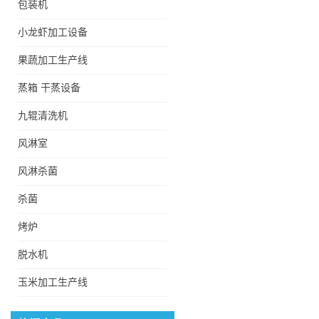
包装机
小龙虾加工设备
果蔬加工生产线
蒸箱 干蒸设备
九辊清洗机
风淋室
风淋杀菌
杀菌
烤炉
全自动杂质滤浮清洗机
脱水机
玉米加工生产线
低温酸梅汤巴氏杀菌冷却