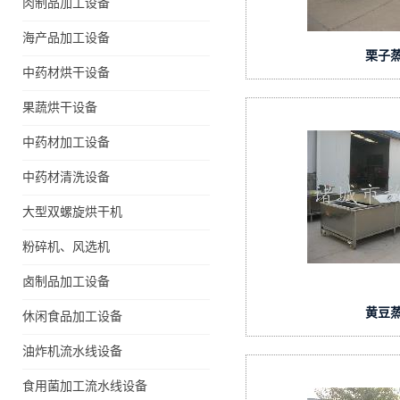
肉制品加工设备
海产品加工设备
栗子
中药材烘干设备
果蔬烘干设备
中药材加工设备
中药材清洗设备
大型双螺旋烘干机
粉碎机、风选机
卤制品加工设备
黄豆
休闲食品加工设备
油炸机流水线设备
食用菌加工流水线设备