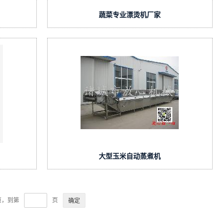
蔬菜专业漂烫机厂家
大型玉米自动蒸煮机
页，到第
页