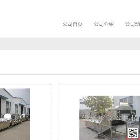
公司首页
公司介绍
公司动