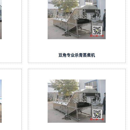
豆角专业杀青蒸煮机