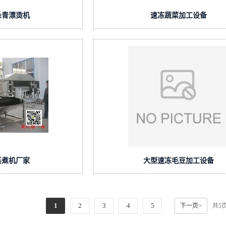
杀青漂烫机
速冻蔬菜加工设备
蒸煮机厂家
大型速冻毛豆加工设备
1
2
3
4
5
下一页>
共5