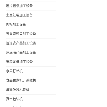
薯片薯条加工设备
土豆红薯加工设备
肉松加工设备
五香麻辣鱼加工设备
速冻农产品加工设备
速冻海产品加工设备
果蔬蒸煮加工设备
水果打蜡机
食品预煮机、蒸煮机
滚筒洗袋机设备
真空包装机