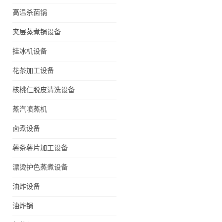
高温杀菌锅
夹层蒸煮锅设备
挂冰机设备
花茶加工设备
核桃仁脱皮清洗设备
蒸汽喷蒸机
卤煮设备
薯条薯片加工设备
漂烫护色蒸煮设备
油炸设备
油炸锅