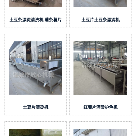
土豆条漂烫清洗机 薯条薯片
土豆片土豆条漂烫机
护色机
土豆片漂烫机
红薯片漂烫护色机