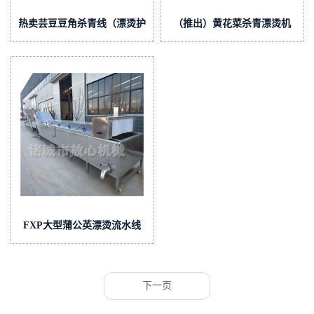
热卖芸豆豆角杀青线（漂烫护
（推出）黄花菜杀青漂烫机
色冷却全套）
价格优惠
FXP大型蒲公英漂烫流水线
蒸汽加热
下一页