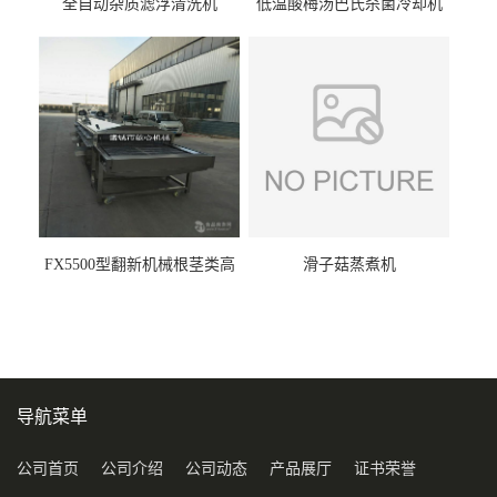
全自动杂质滤浮清洗机
低温酸梅汤巴氏杀菌冷却机
FX5500型翻新机械根茎类高
滑子菇蒸煮机
压喷淋清洗机
导航菜单
公司首页
公司介绍
公司动态
产品展厅
证书荣誉