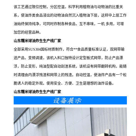
该工艺通过限位控制，分区控温，科学利用植物油与动物油的比重关
系，使油炸类食品浸出的动物油自然沉入植物油下层，这样中上层工作
油始终保持纯净，可同时炸制各种食品，互不串味，一机 多用，可增
加您的经营品种。
山东糯米球油炸生生产线厂家
全部采用SUS304国标材质制作，符合**食品质量标准认证，双网带输
送产品，变频调速，该机入料口独特设计定型板式网带，防止产品漂
浮，防止变形，纯油型配自动刮渣系统，该机设有网带翻转机构，能随
时清理由内漂浮残渣和网带上的残渣。自动控温，使油炸产品有一个松
脆诱人的稳定外观。使用安全、方便、卫生是理想的油炸设备。
山东糯米球油炸生生产线厂家