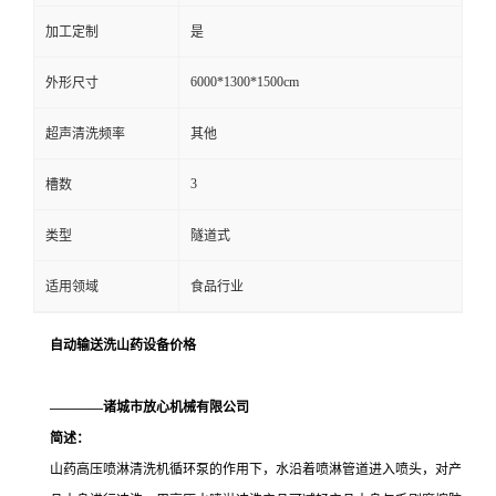
加工定制
是
6000*1300*1500cm
外形尺寸
超声清洗频率
其他
3
槽数
类型
隧道式
适用领域
食品行业
自动输送洗山药设备价格
————诸城市放心机械有限公司
简述：
山药高压喷淋清洗机循环泵的作用下，水沿着喷淋管道进入喷头，对产