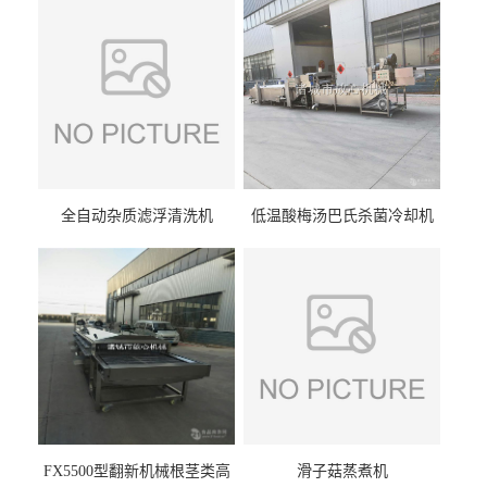
全自动杂质滤浮清洗机
低温酸梅汤巴氏杀菌冷却机
FX5500型翻新机械根茎类高
滑子菇蒸煮机