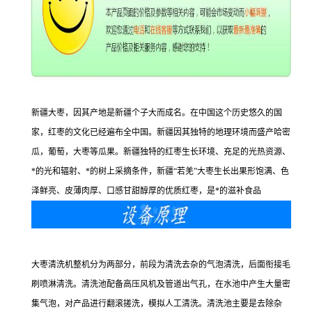
新疆大枣，因其产地是新疆个子大而成名。在中国这个历史悠久的国
家，红枣的文化已经遍布全中国。新疆因其独特的地理环境而盛产哈密
瓜，葡萄，大枣等瓜果。新疆独特的红枣生长环境、充足的光热资源、
*的光和辐射、*的树上采摘条件，新疆“若羌”大枣生长出果形饱满、色
泽鲜亮、皮薄肉厚、口感甘甜醇厚的优质红枣，是*的滋补食品
大枣清洗机整机分为两部分，前段为清洗去杂的气泡清洗，后面衔接毛
刷喷淋清洗。清洗池配备高压风机及管道出气孔，在水池中产生大量密
集气泡，对产品进行翻滚搓洗，模拟人工清洗。清洗池主要是去除杂