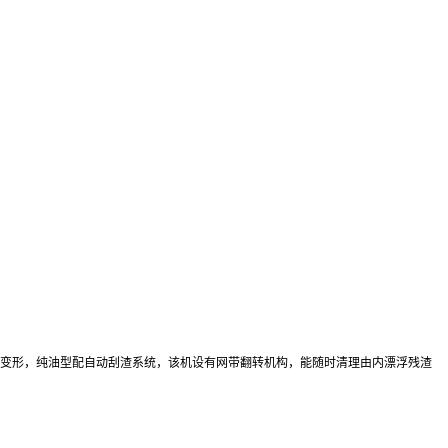
防止变形，纯油型配自动刮渣系统，该机设有网带翻转机构，能随时清理由内漂浮残渣