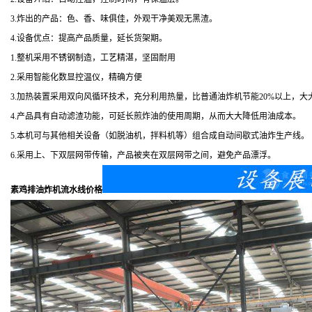
3.炸出的产品：色、香、味俱佳，外观干净美观无黑渣。
4.设备优点：提高产品质量，延长货架期。
1.整机采用不锈钢制造，工艺精湛，坚固耐用
2.采用智能化数显控温仪，精确方便
3.加热装置采用双向风循环技术，充分利用热量，比普通油炸机节能20%以上，
4.产品具有自动滤渣功能，可延长煎炸油的使用周期，从而大大降低用油成本。
5.本机可与其他相关设备（如脱油机，拌料机等）组合成自动间歇式油炸生产线。
6.采用上、下双层网带传输，产品被夹在双层网带之间，避免产品漂浮。
素鸡排油炸机流水线价格