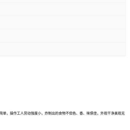
简单，操作工人劳动强度小，炸制出的食物不但色、香、味俱佳，外观干净美观无