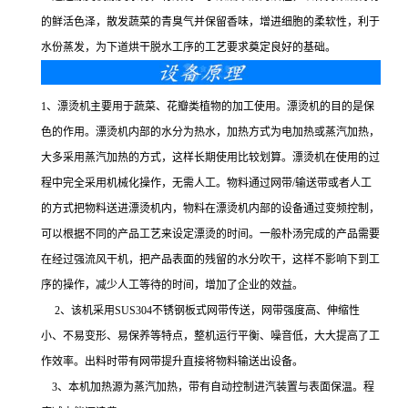
的鲜活色泽，散发蔬菜的青臭气并保留香味，增进细胞的柔软性，利于
水份蒸发，为下道烘干脱水工序的工艺要求奠定良好的基础。
1、漂烫机主要用于蔬菜、花瓣类植物的加工使用。漂烫机的目的是保
色的作用。漂烫机内部的水分为热水，加热方式为电加热或蒸汽加热，
大多采用蒸汽加热的方式，这样长期使用比较划算。漂烫机在使用的过
程中完全采用机械化操作，无需人工。物料通过网带/输送带或者人工
的方式把物料送进漂烫机内，物料在漂烫机内部的设备通过变频控制，
可以根据不同的产品工艺来设定漂烫的时间。一般朴汤完成的产品需要
在经过强流风干机，把产品表面的残留的水分吹干，这样不影响下到工
序的操作，减少人工等待的时间，增加了企业的效益。
2、该机采用SUS304不锈钢板式网带传送，网带强度高、伸缩性
小、不易变形、易保养等特点，整机运行平衡、噪音低，大大提高了工
作效率。出料时带有网带提升直接将物料输送出设备。
3、本机加热源为蒸汽加热，带有自动控制进汽装置与表面保温。程