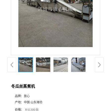
冬瓜丝蒸煮机
品牌：
放心
产地：
中国 山东潍坊
价格：
￥61300/台