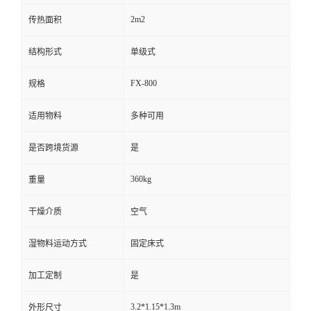
2m2
传热面积
结构形式
单级式
FX-800
规格
适用物料
多种可用
是否跨境货源
是
360kg
重量
干燥介质
空气
湿物料运动方式
固定床式
加工定制
是
3.2*1.15*1.3m
外形尺寸