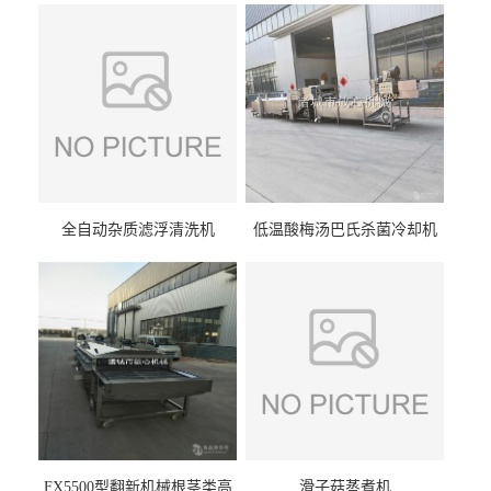
全自动杂质滤浮清洗机
低温酸梅汤巴氏杀菌冷却机
FX5500型翻新机械根茎类高
滑子菇蒸煮机