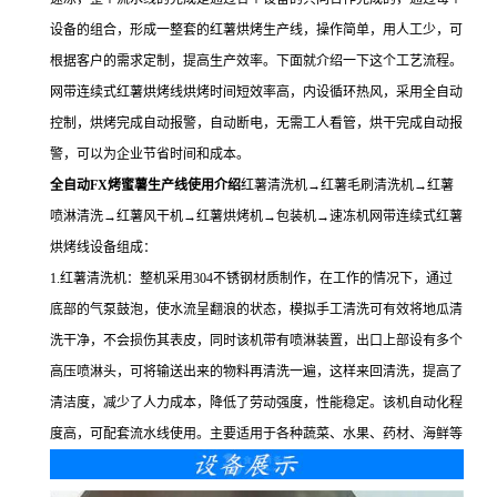
设备的组合，形成一整套的红薯烘烤生产线，操作简单，用人工少，可
根据客户的需求定制，提高生产效率。下面就介绍一下这个工艺流程。
网带连续式红薯烘烤线烘烤时间短效率高，内设循环热风，采用全自动
控制，烘烤完成自动报警，自动断电，无需工人看管，烘干完成自动报
警，可以为企业节省时间和成本。
全自动FX烤蜜薯生产线使用介绍
红薯清洗机→红薯毛刷清洗机→红薯
喷淋清洗→红薯风干机→红薯烘烤机→包装机→速冻机网带连续式红薯
烘烤线设备组成：
1.红薯清洗机：整机采用304不锈钢材质制作，在工作的情况下，通过
底部的气泵鼓泡，使水流呈翻浪的状态，模拟手工清洗可有效将地瓜清
洗干净，不会损伤其表皮，同时该机带有喷淋装置，出口上部设有多个
高压喷淋头，可将输送出来的物料再清洗一遍，这样来回清洗，提高了
清洁度，减少了人力成本，降低了劳动强度，性能稳定。该机自动化程
度高，可配套流水线使用。主要适用于各种蔬菜、水果、药材、海鲜等