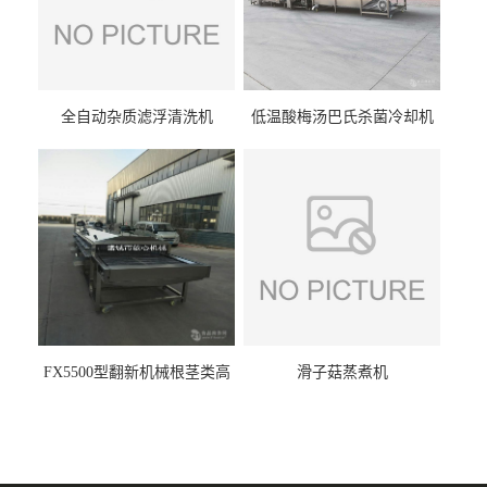
全自动杂质滤浮清洗机
低温酸梅汤巴氏杀菌冷却机
FX5500型翻新机械根茎类高
滑子菇蒸煮机
压喷淋清洗机