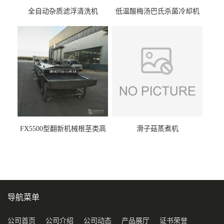
全自动杂质滤浮清洗机
低温酸梅汤巴氏杀菌冷却机
FX5500型翻新机械根茎类高
滑子菇蒸煮机
压喷淋清洗机
导航菜单
公司首页
公司介绍
公司动态
产品展厅
证书荣誉