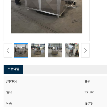
产品详请
炸区尺寸
其他
FX1200
货号
种类
油炸锅