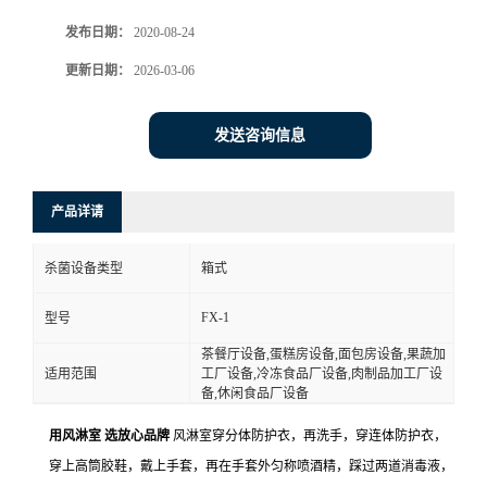
发布日期：
2020-08-24
更新日期：
2026-03-06
发送咨询信息
产品详请
杀菌设备类型
箱式
FX-1
型号
茶餐厅设备,蛋糕房设备,面包房设备,果蔬加
适用范围
工厂设备,冷冻食品厂设备,肉制品加工厂设
备,休闲食品厂设备
用风淋室 选放心品牌
风淋室穿分体防护衣，再洗手，穿连体防护衣，
穿上高筒胶鞋，戴上手套，再在手套外匀称喷酒精，踩过两道消毒液，