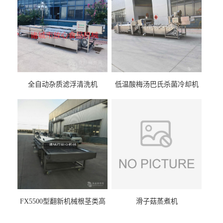
全自动杂质滤浮清洗机
低温酸梅汤巴氏杀菌冷却机
FX5500型翻新机械根茎类高
滑子菇蒸煮机
压喷淋清洗机