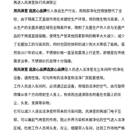
再进入风淋室执行风淋除尘
用风淋室 选放心品牌
引入食品生产行业，用局部净化控措施替代了全
控，由于隔离工艺直接作用在关键控生产环境，将的微生物污染源，人
从生产的无菌关键区域完全隔离开来，限制了无菌生产作人员与无菌产
品的干预或直接接触，使得生产受其他因素影响的概率大大减少，减少
了无菌加工的污染风险，同时也因控体积的减少而大大降低了能耗。虽
然自2017年初以来，不锈钢价格一直呈现震荡上行走势，即便是在传统
需求淡季，不锈钢价仍显得十分强硬。
用风淋室 选放心品牌
选放心品牌
是人员进入洁净室无尘车间所*的净化
设备，通用性强，可与所有的洁净室和洁净厂房配套使用。
工作人员进入车间时，必须通过此设备，用强劲洁净的空气，由可旋转
喷嘴从各个方向喷射至人身上，有效而迅速清除去附着在衣服上的灰
尘、头发、发屑等杂物，
它可以减少人进出洁净室所带来的污染问题。风淋室的两道门电子互
锁，可以兼起气闸室的作用，阻止外界污染和未被净化的空气进入洁净
区域。杜绝工作人员将头发，灰尘、细菌带入车间，达到工作场地严格