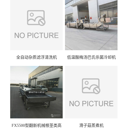
全自动杂质滤浮清洗机
低温酸梅汤巴氏杀菌冷却机
FX5500型翻新机械根茎类高
滑子菇蒸煮机