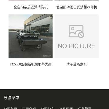
全自动杂质滤浮清洗机
低温酸梅汤巴氏杀菌冷却机
FX5500型翻新机械根茎类高
滑子菇蒸煮机
压喷淋清洗机
导航菜单