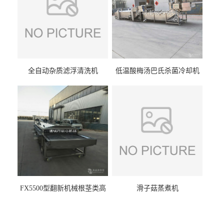
全自动杂质滤浮清洗机
低温酸梅汤巴氏杀菌冷却机
FX5500型翻新机械根茎类高
滑子菇蒸煮机
压喷淋清洗机