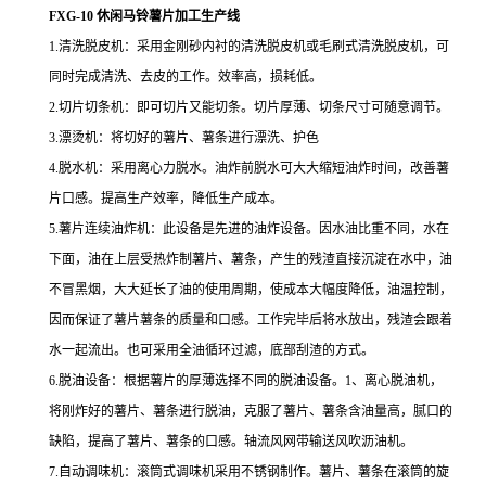
FXG-10 休闲马铃薯片加工生产线
1.清洗脱皮机：采用金刚砂内衬的清洗脱皮机或毛刷式清洗脱皮机，可
同时完成清洗、去皮的工作。效率高，损耗低。
2.切片切条机：即可切片又能切条。切片厚薄、切条尺寸可随意调节。
3.漂烫机：将切好的薯片、薯条进行漂洗、护色
4.脱水机：采用离心力脱水。油炸前脱水可大大缩短油炸时间，改善薯
片口感。提高生产效率，降低生产成本。
5.薯片连续油炸机：此设备是先进的油炸设备。因水油比重不同，水在
下面，油在上层受热炸制薯片、薯条，产生的残渣直接沉淀在水中，油
不冒黑烟，大大延长了油的使用周期，使成本大幅度降低，油温控制，
因而保证了薯片薯条的质量和口感。工作完毕后将水放出，残渣会跟着
水一起流出。也可采用全油循环过滤，底部刮渣的方式。
6.脱油设备：根据薯片的厚薄选择不同的脱油设备。1、离心脱油机，
将刚炸好的薯片、薯条进行脱油，克服了薯片、薯条含油量高，腻口的
缺陷，提高了薯片、薯条的口感。轴流风网带输送风吹沥油机。
7.自动调味机：滚筒式调味机采用不锈钢制作。薯片、薯条在滚筒的旋