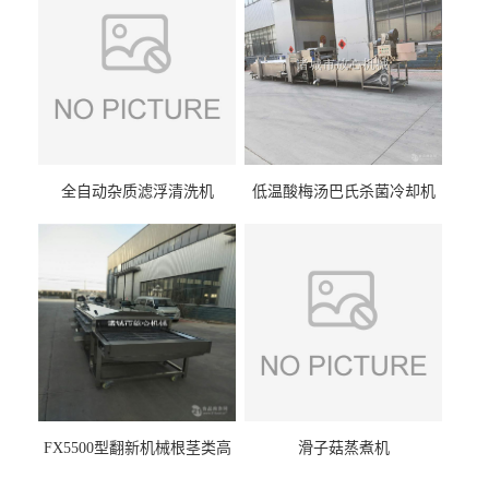
全自动杂质滤浮清洗机
低温酸梅汤巴氏杀菌冷却机
FX5500型翻新机械根茎类高
滑子菇蒸煮机
压喷淋清洗机