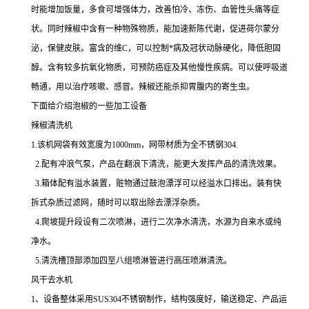
时能增加饭量，多食可增强体力，改善怕冷、冻伤、血管性头痛等症
状。同时辣椒中含有一种物殊物质，能加速新陈代谢，促进荷尔蒙分
泌，保健皮肤。富含的维C，可以控制*病及冠状动脉硬化，降低胆固
醇。含有较多抗氧化物质，可预防癌症及其他慢性疾病。可以使呼吸道
畅通，用以治疗咳嗽、感冒。辣椒还能杀抑胃腹内的寄生虫。
下面给介绍泡椒的一些加工设备
辣椒清洗机
1.该机网袋有效宽度为1000mm，网带材质为全不锈钢304.
2.配有冲浪气泵，产品在翻浪下清洗，能更大发挥产品的清洗效果。
3.箱体配有溢水装置，赃物通过鼓泡漂浮可以经溢水口排出。装有快
拆式杂质过滤网，随时可以取出除去漂浮杂质。
4.爬坡提升段设有二次喷淋，进行二次净水清洗，水源为自来水或纯
净水。
5.清洗槽顶部添加四至八组喷淋管进行高压喷淋清洗。
风干去水机
1、设备整体采用SUS304不锈钢制作，结构强度好，输送稳定、产品运