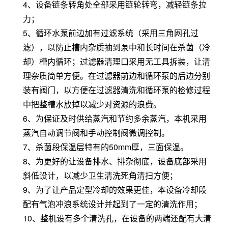
4、设备链条转角处全部采用链轮转弯，减轻链条拉
力；
5、循环水泵前边加有过滤系统（采用三角网孔过
滤），以防止槽内杂质抽到泵中和长时间在杀菌（冷
却）槽内循环；过滤器清理口采用无工具拆装，让清
理杂质简单方便。在过滤器前边和循环泵的后边分别
装有阀门，以方便在过滤器清洗和循环泵的检修过程
中把整槽水放掉以减少对资源的浪费。
6、为保证及时供给蒸汽和节约多余蒸汽，本机采用
蒸汽自动调节阀和手动控制阀微调控制。
7、杀菌段保温层特有的50mm厚，三面保温。
8、为更好的让设备排水、排杂彻底，设备底部采用
斜低设计，以减少卫生清洗死角清扫方便；
9、为了让产品定型冷却的效果更佳，本设备冷却段
配有气泡冲浪系统设计并起到了一定的清洗作用；
10、整机设有多个清洗孔，在设备的两端还配有大清