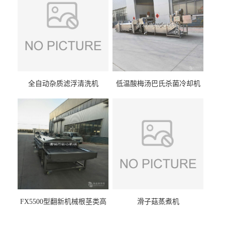
全自动杂质滤浮清洗机
低温酸梅汤巴氏杀菌冷却机
FX5500型翻新机械根茎类高
滑子菇蒸煮机
压喷淋清洗机