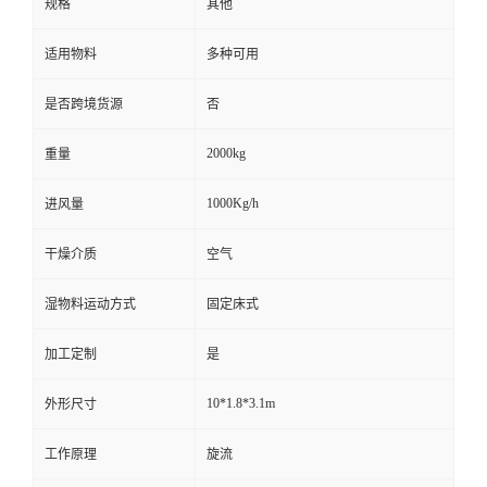
规格
其他
适用物料
多种可用
是否跨境货源
否
2000kg
重量
1000Kg/h
进风量
干燥介质
空气
湿物料运动方式
固定床式
加工定制
是
10*1.8*3.1m
外形尺寸
工作原理
旋流