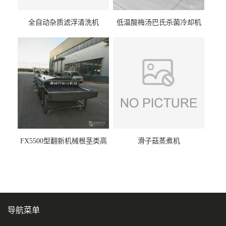
全自动杂质滤浮清洗机
低温酸梅汤巴氏杀菌冷却机
FX5500型翻新机械根茎类高
滑子菇蒸煮机
压喷淋清洗机
导航菜单