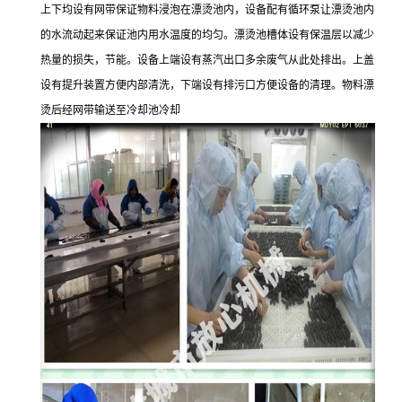
上下均设有网带保证物料浸泡在漂烫池内，设备配有循环泵让漂烫池内
的水流动起来保证池内用水温度的均匀。漂烫池槽体设有保温层以减少
热量的损失，节能。设备上端设有蒸汽出口多余废气从此处排出。上盖
设有提升装置方便内部清洗，下端设有排污口方便设备的清理。物料漂
烫后经网带输送至冷却池冷却