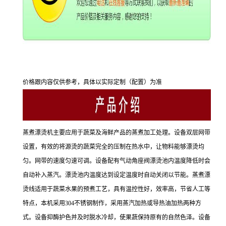
价格跟内容仅供参考，具体以实际定制（配置）为准
蒸煮漂烫机主要应用于蔬菜及海鲜产品的蒸煮加工处理。设备双层网带
设置，有效的将源烫的蔬菜完全的压制在热水中，让物料能够漂烫均
匀。网带的速度匀速可调。设备配有气动角座阀漂烫池内温度降低时会
自动补入蒸汽。漂烫池内温度达到设定温度时自动关闭以节能。蒸煮漂
烫线适用于蔬菜水果的预煮工艺，具有温控性好，效率高，节省人工等
特点，本机采用304不锈钢制作，采用蒸汽加热或导热油加热两种方
式。设备抑酶护色并及时脱水冷却，使果蔬保持原有的自然色泽。设备