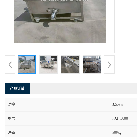
产品详请
3.55kw
功率
FXP-3000
型号
500kg
净重