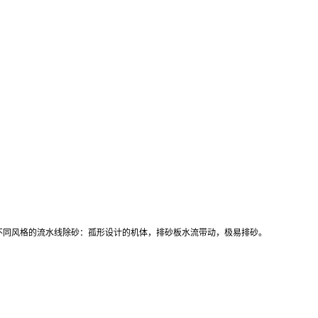
成不同风格的流水线除砂：孤形设计的机体，排砂板水流带动，极易排砂。