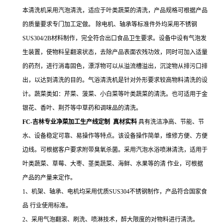
本清洗机采用汽泡清洗，适应于叶类蔬菜的清洗，产品规格可根据产品
的质量要求专门加工定做。 除电机、轴承等标准件外均采用不锈钢
SUS304/2B材料制作，完全符合出口食品卫生要求。设备中设有气泡发
生装置，使物料呈翻滚状态，去除产品表面农残功效，同时可加入适量
的药剂，进行消毒固色，漂浮物可以从溢流槽溢出，沉淀物从排污口排
出，以达到清洗的目的。气浴清洗机是针对外形要求较高物料清洗的设
计。蔬菜类如：芹菜、菠菜、小白菜等叶类蔬菜的清洗。也可适用于金
银花、香叶、荆芥等中草药和调味品的清洗。
FC-吉林专业净菜加工生产线定制 真材实料
具有洗洁净高、节能、节
水、设备稳定可靠、易操作等特点。该设备操作简单，维修方便、方便
边线。可根据客户要求附带臭氧杀菌。采用汽泡水浴喷淋清洗，适用于
叶类蔬菜、草莓、大枣、茎类蔬菜、海鲜、水果等的清 作业，可根据
产品的产量来定作。
1、机架、轴承、电机均采用优质SUS304不锈钢制作，产品符合国家食
品 行业使用标准。
2、采用气泡翻滚、刷洗、喷淋技术，醉大限度的对物料进行清洗。