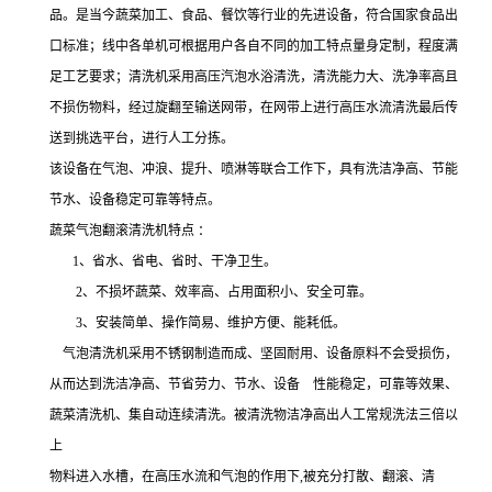
品。是当今蔬菜加工、食品、餐饮等行业的先进设备，符合国家食品出
口标准；线中各单机可根据用户各自不同的加工特点量身定制，程度满
足工艺要求；清洗机采用高压汽泡水浴清洗，清洗能力大、洗净率高且
不损伤物料，经过旋翻至输送网带，在网带上进行高压水流清洗最后传
送到挑选平台，进行人工分拣。
该设备在气泡、冲浪、提升、喷淋等联合工作下，具有洗洁净高、节能
节水、设备稳定可靠等特点。
蔬菜气泡翻滚清洗机特点 ：
1、省水、省电、省时、干净卫生。
2、不损坏蔬菜、效率高、占用面积小、安全可靠。
3、安装简单、操作简易、维护方便、能耗低。
气泡清洗机采用不锈钢制造而成、坚固耐用、设备原料不会受损伤，
从而达到洗洁净高、节省劳力、节水、设备 性能稳定，可靠等效果、
蔬菜清洗机、集自动连续清洗。被清洗物洁净高出人工常规洗法三倍以
上
物料进入水槽，在高压水流和气泡的作用下,被充分打散、翻滚、清