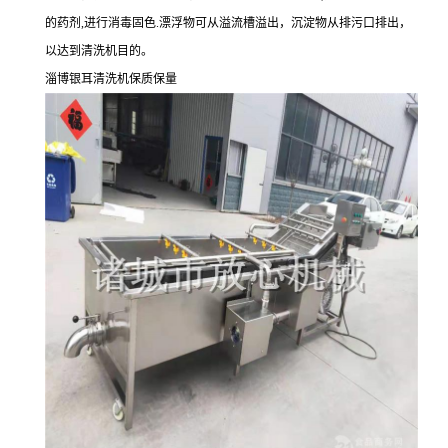
的药剂,进行消毒固色.漂浮物可从溢流槽溢出，沉淀物从排污口排出，
以达到清洗机目的。
淄博银耳清洗机保质保量