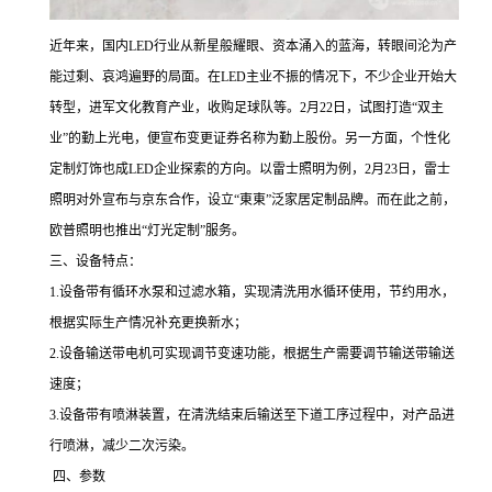
近年来，国内LED行业从新星般耀眼、资本涌入的蓝海，转眼间沦为产
能过剩、哀鸿遍野的局面。在LED主业不振的情况下，不少企业开始大
转型，进军文化教育产业，收购足球队等。2月22日，试图打造“双主
业”的勤上光电，便宣布变更证券名称为勤上股份。另一方面，个性化
定制灯饰也成LED企业探索的方向。以雷士照明为例，2月23日，雷士
照明对外宣布与京东合作，设立“東東”泛家居定制品牌。而在此之前，
欧普照明也推出“灯光定制”服务。
三、设备特点：
1.设备带有循环水泵和过滤水箱，实现清洗用水循环使用，节约用水，
根据实际生产情况补充更换新水；
2.设备输送带电机可实现调节变速功能，根据生产需要调节输送带输送
速度；
3.设备带有喷淋装置，在清洗结束后输送至下道工序过程中，对产品进
行喷淋，减少二次污染。
四、参数