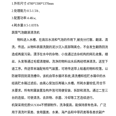
1.外形尺寸:4700*1500*1370mm
2.处理能力:0.5-1.5/h ,
3.配置功率:4.4Kw,
4.耗水量:0.5-1.03T/h
蔬菜气泡翻滚清洗机
物料进入水槽，在高压水流和气泡的作用下,被充分打散、翻滚、清
洗、传送。从物料表面洗脱的泥沙沉入底部隔离仓，不会发生翻扬回流
造成再度污染。漂浮在水中的杂物、小虫通过去杂机构的网孔收集，细
丝、头发等通过毛辊清理掉。洗净的物料出水后再经喷淋清洗，送至下
道工序。传送带末端配有吹气装置，可将传送带上粘着的物料吹落，以
防被带回到清洗槽中。该机自带水循环系统,清洗槽和低贮水箱中的水
经高贮水箱过滤后，由离心泵加压再输入水槽。所耗水量较低,符合节
水要求。所有附属装置及构件皆可简便安装、拆卸和清洗。通过二至三
台的连接，可使清洗、去异物、杀菌、冷却等工艺连续进行。
机架采用优质SUS304不锈钢制作，洗净度高，能保持原有色泽。广泛
用于清洗叶菜类、食用菌类、水果、海产品和中草药类等各类农副产