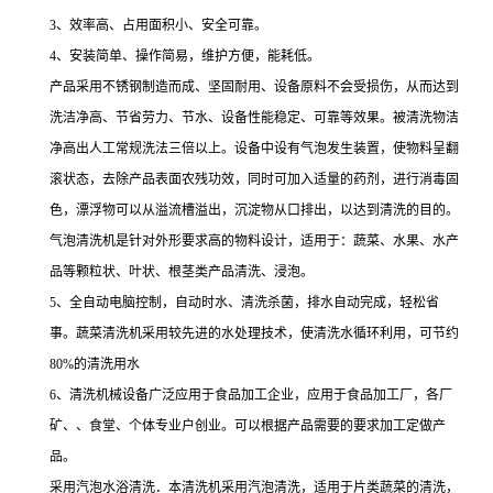
3、效率高、占用面积小、安全可靠。
4、安装简单、操作简易，维护方便，能耗低。
产品采用不锈钢制造而成、坚固耐用、设备原料不会受损伤，从而达到
洗洁净高、节省劳力、节水、设备性能稳定、可靠等效果。被清洗物洁
净高出人工常规洗法三倍以上。设备中设有气泡发生装置，使物料呈翻
滚状态，去除产品表面农残功效，同时可加入适量的药剂，进行消毒固
色，漂浮物可以从溢流槽溢出，沉淀物从口排出，以达到清洗的目的。
气泡清洗机是针对外形要求高的物料设计，适用于：蔬菜、水果、水产
品等颗粒状、叶状、根茎类产品清洗、浸泡。
5、全自动电脑控制，自动时水、清洗杀菌，排水自动完成，轻松省
事。蔬菜清洗机采用较先进的水处理技术，使清洗水循环利用，可节约
80%的清洗用水
6、清洗机械设备广泛应用于食品加工企业，应用于食品加工厂，各厂
矿、、食堂、个体专业户创业。可以根据产品需要的要求加工定做产
品。
采用汽泡水浴清洗．本清洗机采用汽泡清洗，适用于片类蔬菜的清洗，