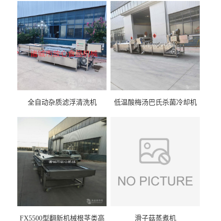
全自动杂质滤浮清洗机
低温酸梅汤巴氏杀菌冷却机
FX5500型翻新机械根茎类高
滑子菇蒸煮机