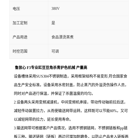
380V
电压
加工定制
是
产品用途
食品漂烫蒸煮
时控范围
可调
鲁放心 F3专业豇豆豆角杀青护色机械 产量高
设备槽体采用SUS304不锈钢制造，采用框架结构不易变形,符合国家食
品生产安全标准。设备采用水密封盖，防止蒸汽的外溢烫伤操作人员，
同时对产品进行保温，并保证了杀菌温度的均匀。
2.设备两头采用变频减速机，中间变频机承接，带动传动轴前拉后送，
减轻传动装置拉力，从而使输送网带运转。这样既可以节能60%，又可
以减轻网带的拉力，延长使用寿命。
3.输送网带可根据客户产品情况，选用不锈钢链网，不锈钢链板和pp链
板三种。输送链网（链板）两边可增加耐磨条，以防止产品夹入链板两