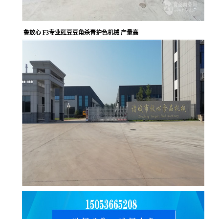
鲁放心 F3专业豇豆豆角杀青护色机械 产量高