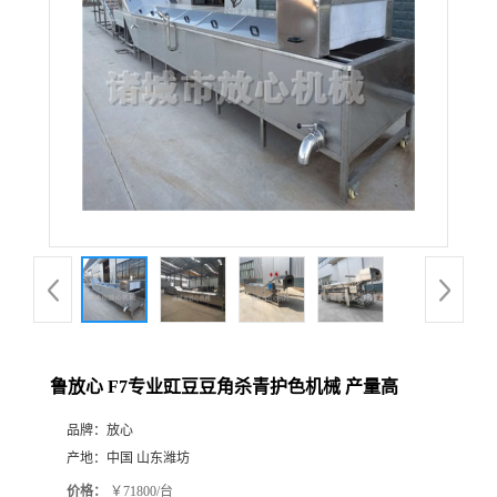
鲁放心 F7专业豇豆豆角杀青护色机械 产量高
品牌：
放心
产地：
中国 山东潍坊
价格：
￥71800/台