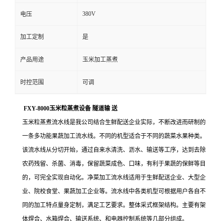
380V
电压
加工定制
是
产品用途
玉米加工蒸煮
时控范围
可调
FXY-8000玉米粒蒸煮设备 隧道输 送
玉米粒蒸煮流水线是我公司结合生鲜配送企业实际，不断改进而研制的
一条多功能果蔬加工流水线。不同的机型适合于不同的蔬菜水果种类。
该流水线从分切开始，通过自来水清洗、沥水、输送等工序，达到去除
农药残留、杀菌、消毒，保留蔬菜成色、口味，有利于果蔬的保鲜等目
的，可完全实现自动化。净菜加工流水线适用于生鲜配送企业、大型企
业、院校食堂、果蔬加工企业等。流水线中各类机型可根据用户各自不
同的加工特点量身定制，满足工艺要求。整体采式框架结构。主要有架
体焊合、水箱焊合、输送系统、和电器控制系统等几部分组成。