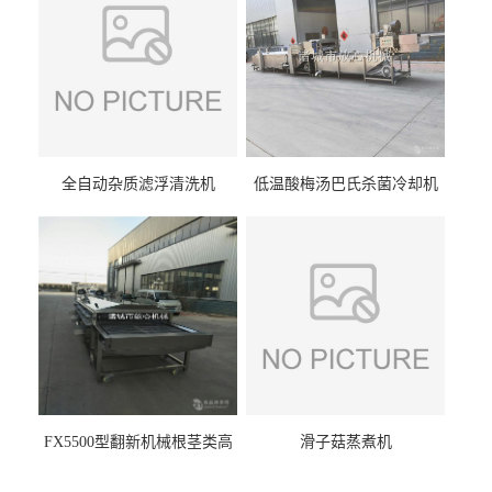
全自动杂质滤浮清洗机
低温酸梅汤巴氏杀菌冷却机
FX5500型翻新机械根茎类高
滑子菇蒸煮机
压喷淋清洗机