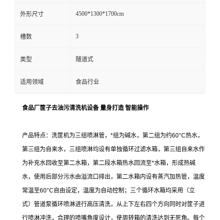
4500*1300*1700cm
外形尺寸
3
槽数
类型
隧道式
适用领域
食品行业
食品厂筐子去油污清洗机设备 量身打造 智能操作
产品特点：洗筐机
为三组喷淋管，*组为碱水，第二组为约60°C热水，
第三组为自来水，三组喷淋均设有单独循环过滤水箱，第三组自来水作
为补充水回收至第二水箱，第二段水箱热水回流至*水箱，形成热碱
水，使用后部分污水由溢流口排出，第二水箱内设有蒸汽加热管，温度
常温至60°C自由设定，温度为自动控制；
三个循环水箱均采用（立
式）管道泵循环喷淋进行高压清洗，从上下左右四个方向同时对筐子进
行喷淋冲洗，合理的喷嘴角度设计，使周转箱的清洗达到无死角。每个