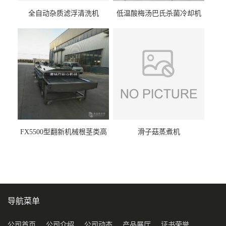
全自动杂质滤浮清洗机
低温酸梅汤巴氏杀菌冷却机
FX5500型翻新机械根茎类高
滑子菇蒸煮机
压喷淋清洗机
导航菜单
公司首页
公司介绍
公司动态
产品展厅
证书荣誉