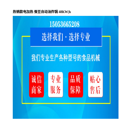
热销款电加热 蚕豆自动油炸锅 48KW|h