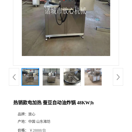
热销款电加热 蚕豆自动油炸锅 48KW|h
品牌：
放心
产地：
中国 山东潍坊
价格：
￥28888/台