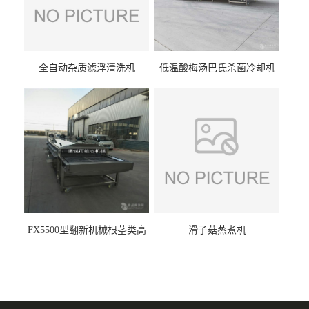
全自动杂质滤浮清洗机
低温酸梅汤巴氏杀菌冷却机
FX5500型翻新机械根茎类高
滑子菇蒸煮机
压喷淋清洗机