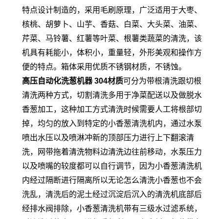
特点设计制造的，采用毛刷原理，广泛适用于大枣、
核桃、胡萝卜、山芋、香菇、白菜、大头菜、油菜、
芹菜、马铃薯、红薯等叶菜、根薯类蔬菜的清洗，该
机具有耗能小，体积小，重量轻，外形美观和操作方
便的特点。箱体采用优质不锈钢材质，不锈蚀。
高压自动化洗葱机器 304材质
可分为带根清洗跟切根
清洗两种方式，切割清洗多用于净菜配送以及做脱水
香葱加工，这种加工方式清洗时候需要人工将根部切
掉，均匀的放入到特定的小香葱清洗机内，通过水泵
喷出水压以及喷淋冲新的顶部压力进行上下翻滚清
洗，网带拖着清洗物料边清洗边往前移动，水泵压力
以及喷嘴的较度都可以自行调节，因为小香葱清洗机
内经过隔断进行隔离所以无论怎么清洗小香葱也不会
洗乱，清洗后的泥土经过沉淀后沉入的清洗机底部后
经排水阀排除，小香葱清洗机带有三级水过滤系统，