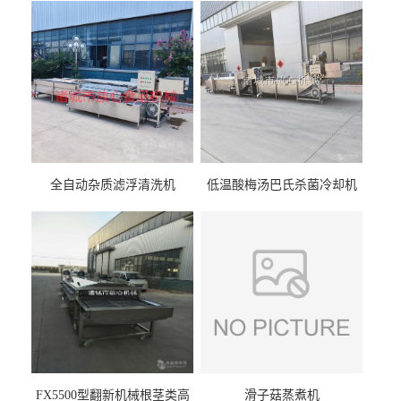
全自动杂质滤浮清洗机
低温酸梅汤巴氏杀菌冷却机
FX5500型翻新机械根茎类高
滑子菇蒸煮机