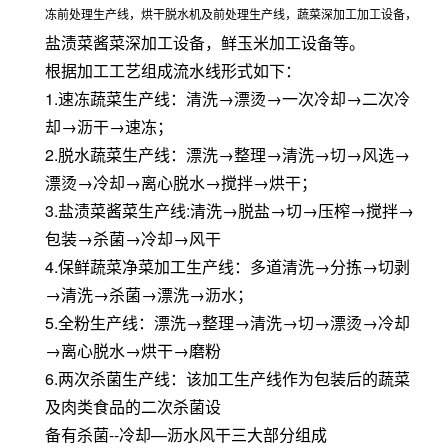
冻前处理生产线，烘干脱水机及前处理生产线，蔬菜深加工加工设备，
盐渍菜酱菜深加工设备，鲜玉米加工设备等。
根据加工工艺组成流水线形式如下：
1.速冻蔬菜生产线：清洗→漂烫→一次冷却→二次冷
却→沥干→速冻；
2.脱水蔬菜生产线：漂洗→整理→清洗→切→风选→
漂烫→冷却→离心脱水→搅拌→烘干；
3.盐渍菜酱菜生产线:清洗→脱盐→切→压榨→搅拌→
包装→杀菌→冷却→风干
4.保鲜蔬菜净菜加工生产线：多道清洗→分拣→切剥
→清洗→杀菌→漂洗→沥水；
5.全粉生产线：漂洗→整理→清洗→切→漂烫→冷却
→离心脱水→烘干→磨粉
6.两次杀菌生产线：该加工生产线作为包装后的蔬菜
及肉类食品的二次杀菌设
备有杀菌--冷却—沥水风干三大部分组成