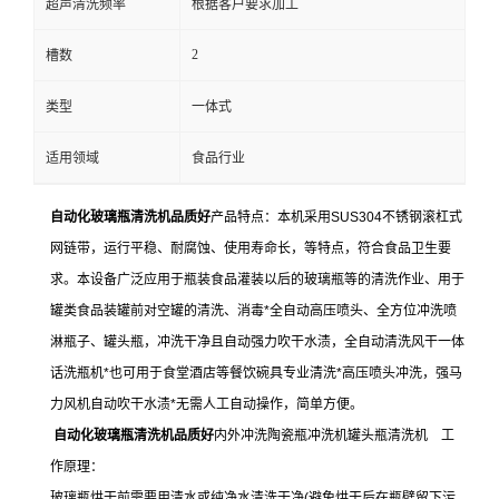
超声清洗频率
根据客户要求加工
2
槽数
类型
一体式
适用领域
食品行业
自动化玻璃瓶清洗机品质好
产品特点：本机采用SUS304不锈钢滚杠式
网链带，运行平稳、耐腐蚀、使用寿命长，等特点，符合食品卫生要
求。本设备广泛应用于瓶装食品灌装以后的玻璃瓶等的清洗作业、用于
罐类食品装罐前对空罐的清洗、消毒*全自动高压喷头、全方位冲洗喷
淋瓶子、罐头瓶，冲洗干净且自动强力吹干水渍，全自动清洗风干一体
话洗瓶机*也可用于食堂酒店等餐饮碗具专业清洗*高压喷头冲洗，强马
力风机自动吹干水渍*无需人工自动操作，简单方便。
自动化玻璃瓶清洗机品质好
内外冲洗陶瓷瓶冲洗机罐头瓶清洗机 工
作原理：
玻璃瓶烘干前需要用清水或纯净水清洗干净(避免烘干后在瓶壁留下污