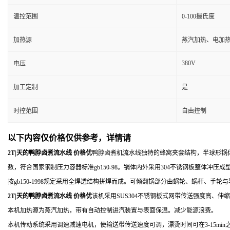
温控范围
0-100摄氏度
加热源
蒸汽加热、电加
380V
电压
加工定制
是
时控范围
自由控制
以下内容仅价格仅供参考，详情请
2T|天的鸭脖卤煮流水线 价格优
鸭脖卤煮机流水线独特的蜂窝夹套结构，半球形锅体
数，符合国家钢制压力容器标准gb150-98。锅体内外采用304不锈钢板整体冲
按gb150-1998规定采用全焊透结构拼焊而成。可倾翻锅部分由蜗轮、蜗杆、手
2T|天的鸭脖卤煮流水线 价格优
该机采用SUS304不锈钢板式网带传送强度高、
本机加热源为蒸汽加热，带有自动控制进汽装置与表面保温。减少能源浪费。
本机传动系统采用调速减速电机，使输送带传送速度可调，漂烫时间可在3-15min