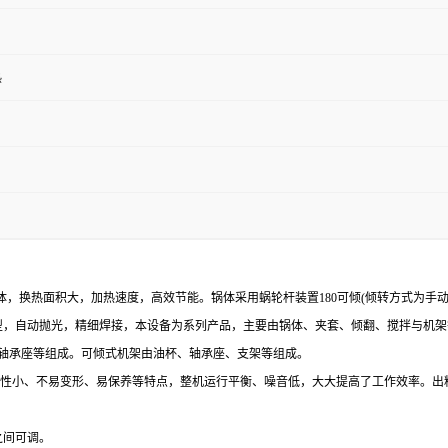
热
，换热面积大，加热速度，高效节能。锅体采用蜗轮杆装置180可倾(倾转方式为手
压成型，自动抛光，精细焊接，本设备为系列产品，主要由锅体、夹套、倾翻、搅拌与机架等
轮与轴承座等组成。可倾式机架由油杯、轴承座、支架等组成。
伸缩性小、不易变形、易保养等特点，整机运行平衡、噪音低，大大提高了工作效率。
之间可调。