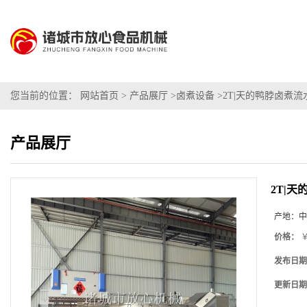
您当前的位置：
网站首页
>
产品展厅
>
卤煮设备
>
2T|天的鸭脖卤煮流
产品展厅
2T|
产地：
中
价格：
￥
发布日期
更新日期