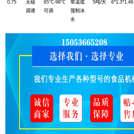
0.75
无级
65℃-98℃
常温或
5吨/天
6*1.3*1.46
调速
可调
强制冰
水