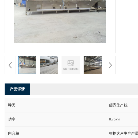
产品详请
种类
卤煮生产线
0.75kw
功率
内容积
根据客户生产产