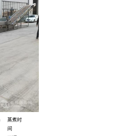
m
蒸煮时
间