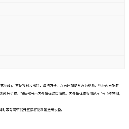
动式翻转)，方便投料和出料，清洗方便。以高压锅炉蒸汽为能源，鸭脖卤煮锅参
部分组成。锅体部分由内外锅体焊接而成。内外锅体均采用06cr19ni10不锈钢，
出料时带有网带提升直接将物料输送出设备。