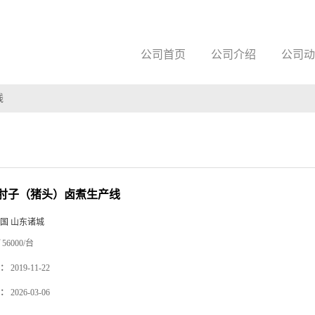
公司首页
公司介绍
公司动
线
肘子（猪头）卤煮生产线
国 山东诸城
56000/台
：
2019-11-22
：
2026-03-06