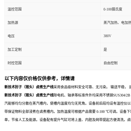
温控范围
0-100摄氏度
加热源
蒸汽加热、电加
380V
电压
加工定制
是
时控范围
自由控制
以下内容仅价格仅供参考，详情请
新技术肘子（猪头）卤煮生产线
采用食品级材料安全可靠、无污染。 输送平稳， 
新技术肘子（猪头）卤煮生产线
除电机、轴承等标准件外均采用不锈钢SUS304
汽能够均匀分散在蒸汽槽内，使槽内温度均匀无死角。设备前后段均设有温控仪以
带保证物料全部浸煮在卤煮槽内。加热温度可根据产品需要 0-100 ℃可调。
单，节省人工及能源。设备配有提升气缸可将上盖、内胆及网带提起方便清洗。卤