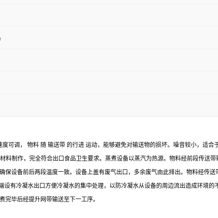
热
速度可调， 物料 随 输送带 的行进 运动，能够避免对输送物的损坏。噪音较小，适
/2B 材料制作，完全符合出口食品卫生要求。蒸煮设备以蒸汽为热源。物料经前段传
确保设备前后两段温度一致。设备上盖有废气出口，多余废气由此排出。物料经传送
设备下端设有冷凝水出口方便冷凝水的集中处理，以防冷凝水从设备的周边流出造成环境
煮完毕后经提升网带输送至下一工序。