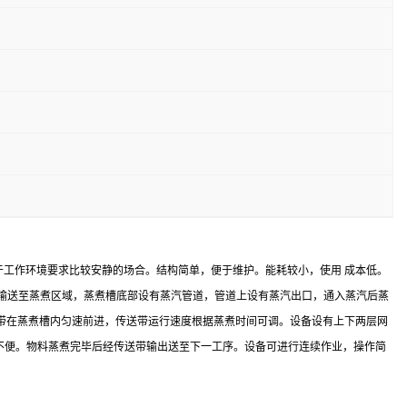
合于工作环境要求比较安静的场合。结构简单，便于维护。能耗较小，使用 成本低。
送带输送至蒸煮区域，蒸煮槽底部设有蒸汽管道，管道上设有蒸汽出口，通入蒸汽后蒸
带在蒸煮槽内匀速前进，传送带运行速度根据蒸煮时间可调。设备设有上下两层网
的不便。物料蒸煮完毕后经传送带输出送至下一工序。设备可进行连续作业，操作简