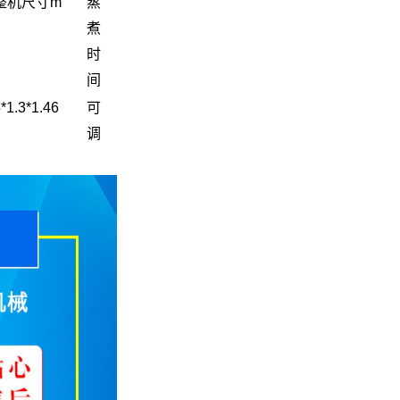
整机尺寸m
蒸
煮
时
间
*1.3*1.46
可
调