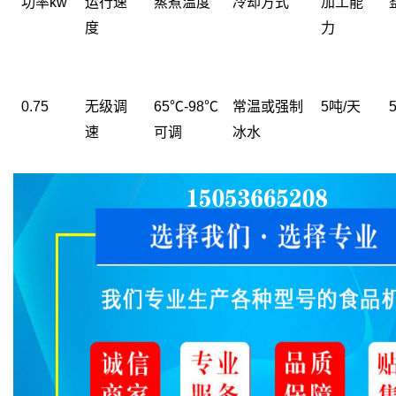
功率kw
运行速
蒸煮温度
冷却方式
加工能
度
力
0.75
无级调
65℃-98℃
常温或强制
5吨/天
5
速
可调
冰水